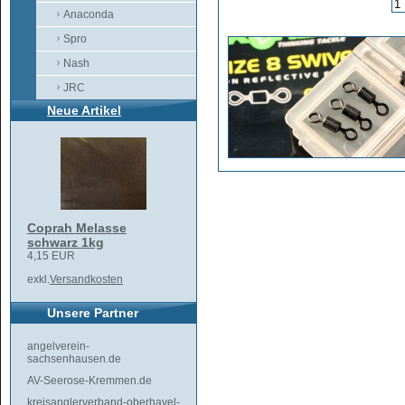
Anaconda
Spro
Nash
JRC
Neue Artikel
Coprah Melasse
schwarz 1kg
4,15 EUR
exkl.
Versandkosten
Unsere Partner
angelverein-
sachsenhausen.de
AV-Seerose-Kremmen.de
kreisanglerverband-oberhavel-