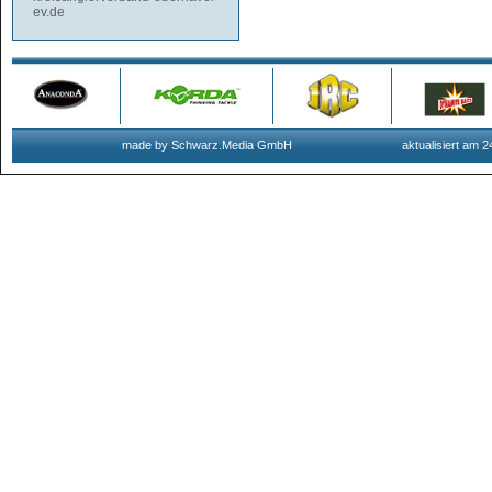
ev.de
made by Schwarz.Media GmbH
aktualisiert am 