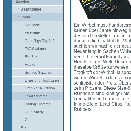
Zubehör
Bissanzeiger
Korda
Ein Wirbel muss hundertpro
Rig Toolz
kamen über Jahre hinweg i
Safezone
dessen Herstellerfirma mit 
danach die Qualität der Wi
Carp Rigs Rig Safe
suchten wir nach einer ne
PVA Systeme
Neuanfang in Sachen Wirbel
neuer Lieferant kommt aus J
Rig Bitz
Hersteller der Welt. Unser ne
Hooks
dieselbe Größe aufweisen. 
Tragkraft der Wirbel ist s
Surface Systems
wir die Wirbel in dem von 
Lines und Hook Links
schließlich der Preis: Über
zehn Prozent. Diese Size-8
Drop Zone, Krusha
Rundöhre sind kräftiger als
Lead Systeme
kompatibel mit nahezu all
Inline-Bleie, Lead Clips, 
Baiting Systems
Rubbers.
Carp Safety
Goo
Fox