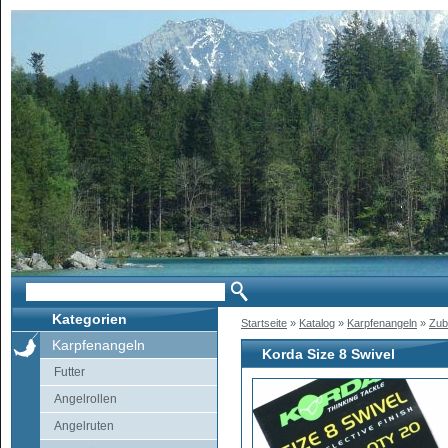
Kategorien
Startseite
»
Katalog
»
Karpfenangeln
»
Zub
Karpfenangeln
Korda Size 8 Swivel
Futter
Angelrollen
Angelruten