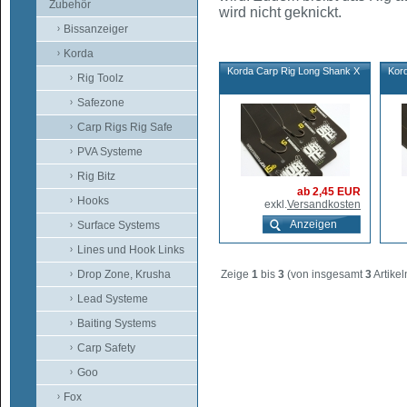
Zubehör
wird nicht geknickt.
Bissanzeiger
Korda
Korda Carp Rig Long Shank X
Kor
Rig Toolz
Safezone
Carp Rigs Rig Safe
PVA Systeme
Rig Bitz
ab 2,45 EUR
Hooks
exkl.
Versandkosten
Anzeigen
Surface Systems
Lines und Hook Links
Drop Zone, Krusha
Zeige
1
bis
3
(von insgesamt
3
Artikel
Lead Systeme
Baiting Systems
Carp Safety
Goo
Fox