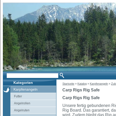
Kategorien
Startseite
»
Katalog
»
Karpfenangeln
»
Zub
Karpfenangeln
Carp Rigs Rig Safe
Futter
Carp Rigs Rig Safe
Angelrollen
Unsere fertig gebundenen Rig
Rig Board. Das garantiert, d
Angelruten
wird. Zudem bleibt das Rig a