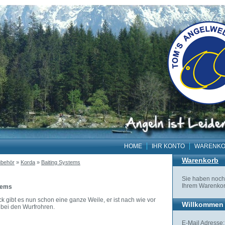
HOME
IHR KONTO
WARENK
Warenkorb
behör
»
Korda
»
Baiting Systems
Sie haben noch 
Ihrem Warenkor
tems
ck gibt es nun schon eine ganze Weile, er ist nach wie vor
Willkommen 
bei den Wurfrohren.
E-Mail Adresse: