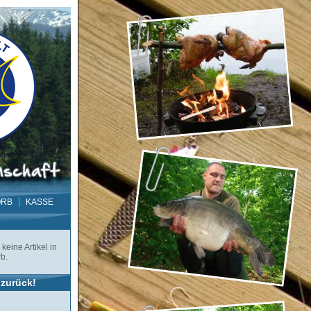
ORB
KASSE
keine Artikel in
b.
zurück!