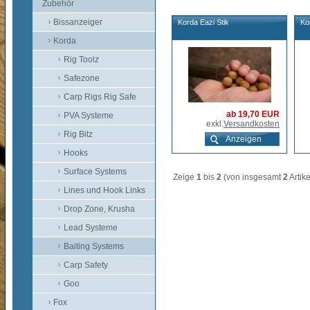
Zubehör
Bissanzeiger
Korda Eazi Stik
Ko
Korda
Rig Toolz
Safezone
Carp Rigs Rig Safe
ab 19,70 EUR
PVA Systeme
exkl.
Versandkosten
Rig Bitz
Anzeigen
Hooks
Surface Systems
Zeige
1
bis
2
(von insgesamt
2
Artike
Lines und Hook Links
Drop Zone, Krusha
Lead Systeme
Baiting Systems
Carp Safety
Goo
Fox