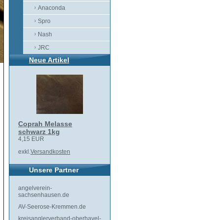
Anaconda
Spro
Nash
JRC
Neue Artikel
Coprah Melasse
schwarz 1kg
4,15 EUR
exkl.
Versandkosten
Unsere Partner
angelverein-
sachsenhausen.de
AV-Seerose-Kremmen.de
kreisanglerverband-oberhavel-