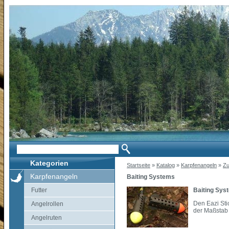
Kategorien
Startseite
»
Katalog
»
Karpfenangeln
»
Zu
Karpfenangeln
Baiting Systems
Futter
Baiting Sys
Den Eazi Sti
Angelrollen
der Maßstab 
Angelruten