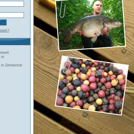
essen?
lwelt
 in
 in Zehdenick