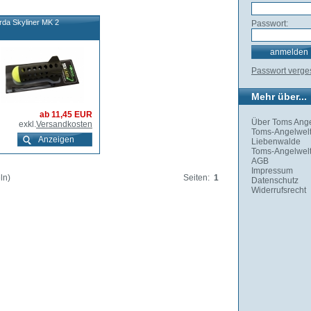
rda Skyliner MK 2
Passwort:
Passwort verg
Mehr über...
ab 11,45 EUR
Über Toms Ange
exkl.
Versandkosten
Toms-Angelwelt
Anzeigen
Liebenwalde
Toms-Angelwelt
AGB
Impressum
ln)
Seiten:
1
Datenschutz
Widerrufsrecht