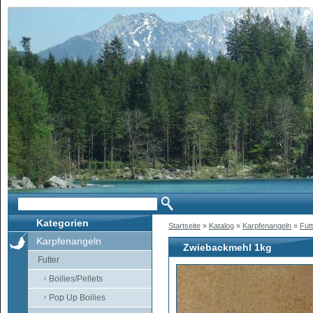
Kategorien
Startseite
»
Katalog
»
Karpfenangeln
»
Fut
Karpfenangeln
Zwiebackmehl 1kg
Futter
Boilies/Pellets
Pop Up Boilies