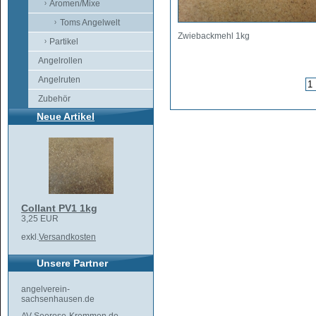
Aromen/Mixe
Toms Angelwelt
Zwiebackmehl 1kg
Partikel
Angelrollen
Angelruten
Zubehör
Neue Artikel
Collant PV1 1kg
3,25 EUR
exkl.
Versandkosten
Unsere Partner
angelverein-
sachsenhausen.de