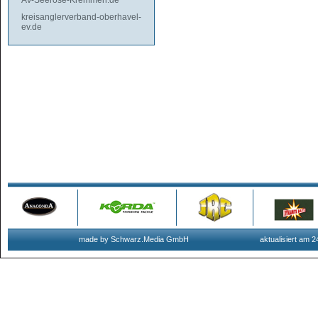
AV-Seerose-Kremmen.de
kreisanglerverband-oberhavel-
ev.de
made by Schwarz.Media GmbH
aktualisiert am 