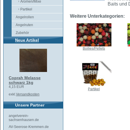
Aromen/Mixe
Baits und 
Partikel
Weitere Unterkategorien:
Angelrollen
Angelruten
Zubehör
Neue Artikel
Boilies/Pellets
Coprah Melasse
schwarz 1kg
4,15 EUR
Partikel
exkl.
Versandkosten
Unsere Partner
angelverein-
sachsenhausen.de
AV-Seerose-Kremmen.de