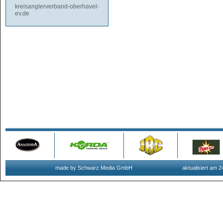
kreisanglerverband-oberhavel-
ev.de
made by Schwarz.Media GmbH
aktualisiert am 