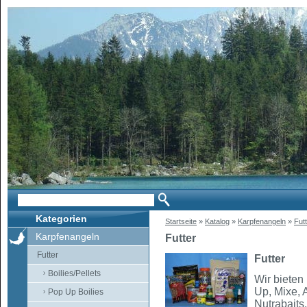
Kategorien
Startseite
»
Katalog
»
Karpfenangeln
»
Fut
Karpfenangeln
Futter
Futter
Futter
Boilies/Pellets
Wir bieten 
Up, Mixe, 
Pop Up Boilies
Nutrabaits