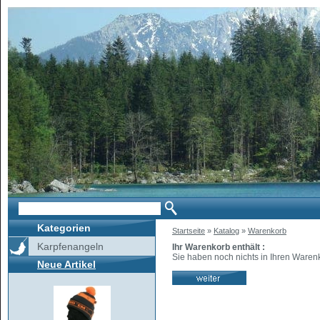
Kategorien
Startseite
»
Katalog
»
Warenkorb
Karpfenangeln
Ihr Warenkorb enthält :
Sie haben noch nichts in Ihren Waren
Neue Artikel