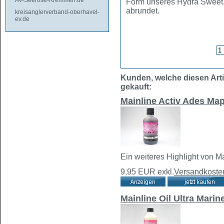
AV-Seerose-Kremmen.de
Form unseres Hydra Sweet,
abrundet.
kreisanglerverband-oberhavel-
ev.de
Kunden, welche diesen Arti
gekauft:
Mainline Activ Ades Ma
Ein weiteres Highlight von Ma
9,95 EUR
exkl.
Versandkoste
Mainline Oil Ultra Marin