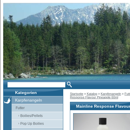
Kategorien
Startseite
»
Katalog
»
Karpfenangeln
»
Fut
Response Flavour Pineapple 60ml
Karpfenangeln
Mainline Response Flavour
Futter
Boilies/Pellets
Pop Up Boilies