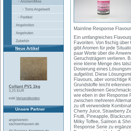
Aromen/Mixe
Toms Angelwelt
Partikel
Angelrollen
Mainline Response Flavour
Angelruten
Ein umfangreiches Flavourp
Zubehör
Favoriten. Von fischig über 
gibt Aromen für jede Situatio
Neue Artikel
paar Worte über die Anwen
Geruchsträgern verlieren. B
eine kleine Menge des tats
Dosierung eines Lösungsmit
aufgelöst. Diese Lösungsmi
Flavours, aber vorsichtige
Grundstoffe leicht erkenne
Collant PV1 1kg
verschiedenen Geschmacks
3,25 EUR
wie eben in der Response R
exkl.
Versandkosten
zwischen mehreren Alternat
zu oft verwendete Kombinat
Unsere Partner
Cherry Juice, Strawberry Zes
Frutti, Pineapple, Blackcur
angelverein-
Milky Toffee, Salmon & Shr
sachsenhausen.de
Response Serie zu ergänze