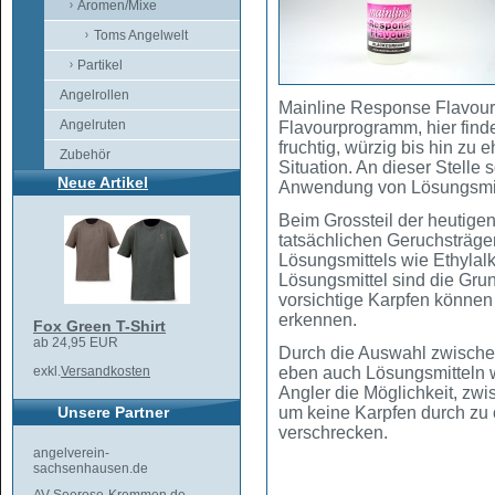
Aromen/Mixe
Toms Angelwelt
Partikel
Angelrollen
Mainline Response Flavour
Angelruten
Flavourprogramm, hier finde
fruchtig, würzig bis hin zu 
Zubehör
Situation. An dieser Stelle s
Neue Artikel
Anwendung von Lösungsmitt
Beim Grossteil der heutigen
tatsächlichen Geruchsträge
Lösungsmittels wie Ethylalk
Lösungsmittel sind die Gru
vorsichtige Karpfen können 
erkennen.
Fox Green T-Shirt
ab 24,95 EUR
Durch die Auswahl zwisch
exkl.
Versandkosten
eben auch Lösungsmitteln 
Angler die Möglichkeit, zw
Unsere Partner
um keine Karpfen durch zu
verschrecken.
angelverein-
sachsenhausen.de