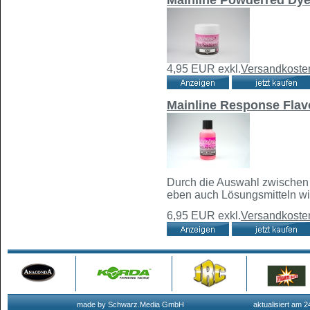
4,95 EUR
exkl.
Versandkoste
Mainline Response Flav
Durch die Auswahl zwischen
eben auch Lösungsmitteln wie
6,95 EUR
exkl.
Versandkoste
made by Schwarz.Media GmbH
aktualisiert am 