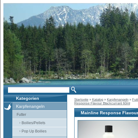
Kategorien
Startseite
»
Katalog
»
Karpfenangeln
»
Fut
Response Flavour Blackcurrant 60ml
Karpfenangeln
Mainline Response Flavour
Futter
Boilies/Pellets
Pop Up Boilies