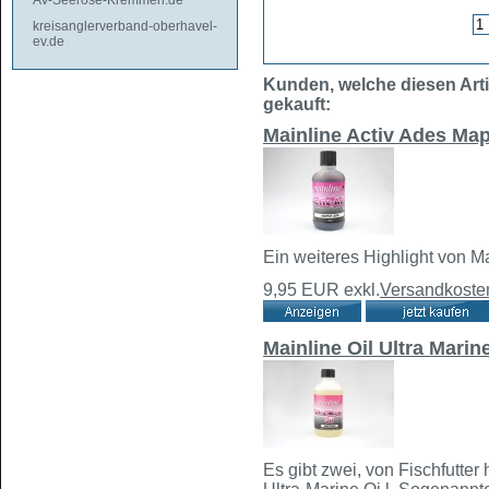
AV-Seerose-Kremmen.de
kreisanglerverband-oberhavel-
ev.de
Kunden, welche diesen Arti
gekauft:
Mainline Activ Ades Ma
Ein weiteres Highlight von Ma
9,95 EUR
exkl.
Versandkoste
Mainline Oil Ultra Marin
Es gibt zwei, von Fischfutter