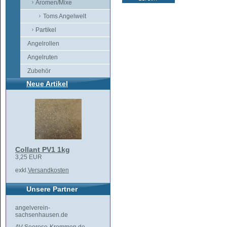
Aromen/Mixe
Toms Angelwelt
Partikel
Angelrollen
Angelruten
Zubehör
Neue Artikel
Collant PV1 1kg
3,25 EUR
exkl.
Versandkosten
Unsere Partner
angelverein-
sachsenhausen.de