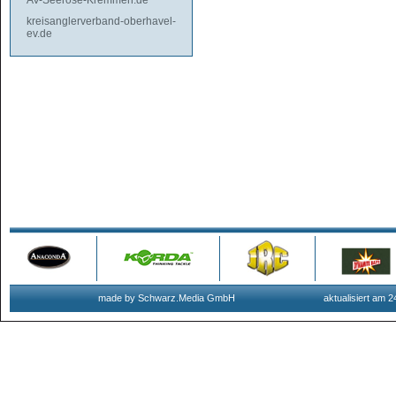
AV-Seerose-Kremmen.de
kreisanglerverband-oberhavel-
ev.de
made by Schwarz.Media GmbH
aktualisiert am 