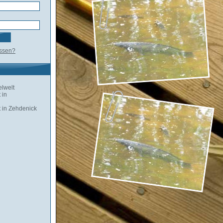
essen?
lwelt
 in
 in Zehdenick