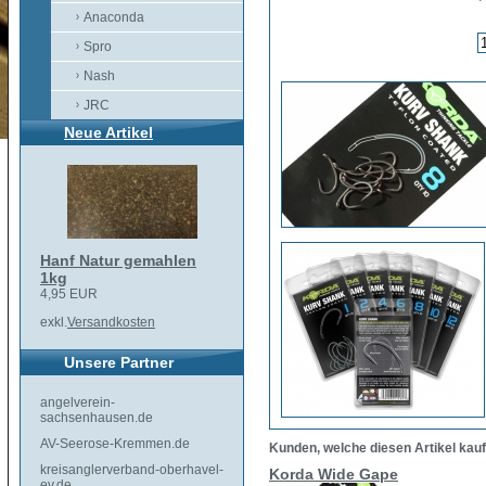
Anaconda
Spro
Nash
JRC
Neue Artikel
Hanf Natur gemahlen
1kg
4,95 EUR
exkl.
Versandkosten
Unsere Partner
angelverein-
sachsenhausen.de
AV-Seerose-Kremmen.de
Kunden, welche diesen Artikel kauf
kreisanglerverband-oberhavel-
Korda Wide Gape
ev.de