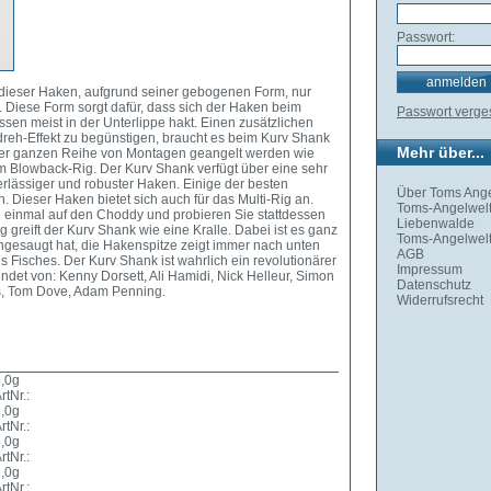
Passwort:
 dieser Haken, aufgrund seiner gebogenen Form, nur
 Diese Form sorgt dafür, dass sich der Haken beim
Passwort verg
sen meist in der Unterlippe hakt. Einen zusätzlichen
reh-Effekt zu begünstigen, braucht es beim Kurv Shank
Mehr über...
iner ganzen Reihe von Montagen geangelt werden wie
 Blowback-Rig. Der Kurv Shank verfügt über eine sehr
verlässiger und robuster Haken. Einige der besten
Über Toms Ange
. Dieser Haken bietet sich auch für das Multi-Rig an.
Toms-Angelwelt
h einmal auf den Choddy und probieren Sie stattdessen
Liebenwalde
 greift der Kurv Shank wie eine Kralle. Dabei ist es ganz
Toms-Angelwelt
ngesaugt hat, die Hakenspitze zeigt immer nach unten
AGB
es Fisches. Der Kurv Shank ist wahrlich ein revolutionärer
Impressum
det von: Kenny Dorsett, Ali Hamidi, Nick Helleur, Simon
Datenschutz
ss, Tom Dove, Adam Penning.
Widerrufsrecht
,0g
rtNr.:
,0g
rtNr.:
,0g
rtNr.:
,0g
rtNr.: