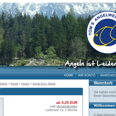
HOME
IHR KONTO
WARENK
Warenkorb
behör
»
Korda
»
Hooks
»
Korda Kurv Shank
Sie haben noch 
Ihrem Warenkor
ab 5,25 EUR
Willkommen 
exkl.
Versandkosten
Lieferzeit: ca. 1 Woche
E-Mail Adresse: