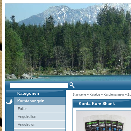
Kategorien
Startseite
»
Katalog
»
Karpfenangeln
»
Zu
Karpfenangeln
Korda Kurv Shank
Futter
Angelrollen
Angelruten