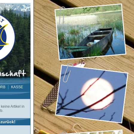
ORB
KASSE
keine Artikel in
b.
zurück!