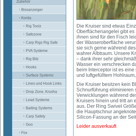
Zubehör
Bissanzeiger
Korda
Die Kruiser sind etwas Einzi
Rig Toolz
Oberflächenangelei gibt es
Safezone
ihnen sind für den Fisch le
der Wasseroberfläche verur
Carp Rigs Rig Safe
sie sich gerne während des
PVA Systeme
wahrer Albtraum. Unsere Kr
– dank ihrer sehr gleichmäß
Rig Bitz
Wasser ein verschrecken da
Hooks
beim Interceptor ist es ein
und luftgefülltem Hohlraum, 
Surface Systems
Lines und Hook Links
Die Kruiser besitzen kein B
Schnurführung eliminieren 
Drop Zone, Krusha
Verwicklungen während des 
Lead Systeme
Kruisers hinein und tritt an
aus. Der Ring Swivel Größe
Baiting Systems
die Hauptschnur angeknotet 
Carp Safety
Silicon-Fassung an der Seit
Goo
Leider ausverkauft
Fox