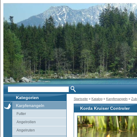
Kategorien
Startseite
»
Katalog
»
Karpfenangeln
»
Zub
Karpfenangeln
Korda Kruiser Controler
Futter
Angelrollen
Angelruten