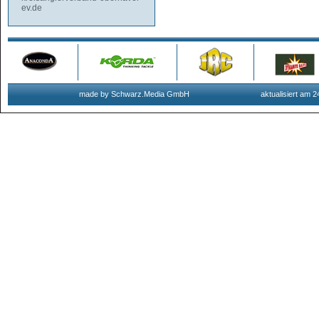
ev.de
made by Schwarz.Media GmbH
aktualisiert am 