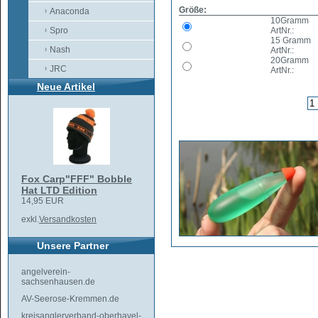
Größe:
Anaconda
10Gramm
Spro
ArtNr.:
15 Gramm
Nash
ArtNr.:
20Gramm
JRC
ArtNr.:
Neue Artikel
Fox Carp"FFF" Bobble
Hat LTD Edition
14,95 EUR
exkl.
Versandkosten
Unsere Partner
angelverein-
sachsenhausen.de
AV-Seerose-Kremmen.de
kreisanglerverband-oberhavel-