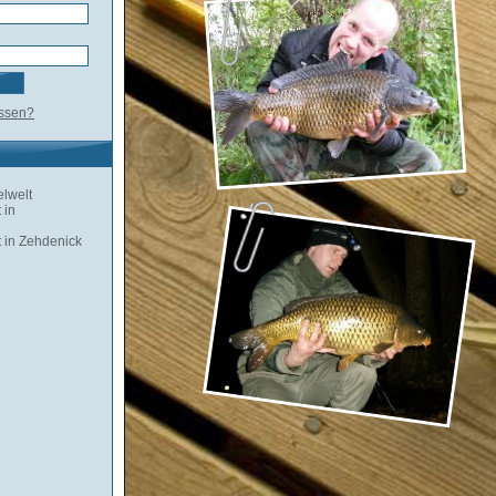
essen?
lwelt
 in
 in Zehdenick