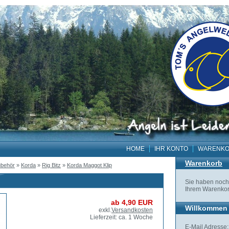
HOME
IHR KONTO
WARENK
Warenkorb
behör
»
Korda
»
Rig Bitz
»
Korda Maggot Klip
Sie haben noch 
Ihrem Warenkor
ab 4,90 EUR
Willkommen 
exkl.
Versandkosten
Lieferzeit: ca. 1 Woche
E-Mail Adresse: