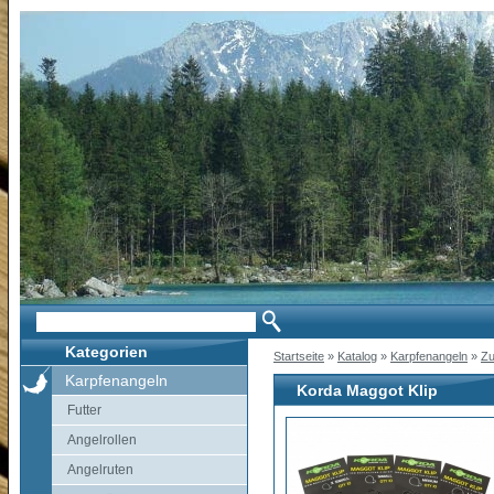
Kategorien
Startseite
»
Katalog
»
Karpfenangeln
»
Zu
Karpfenangeln
Korda Maggot Klip
Futter
Angelrollen
Angelruten