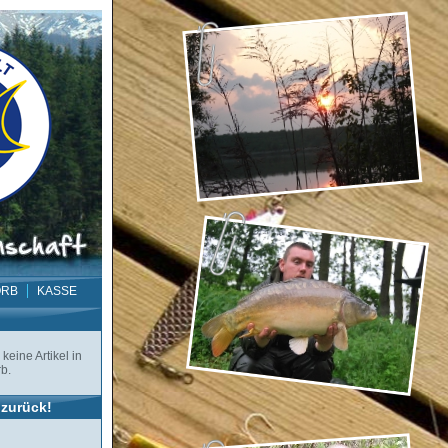
ORB
KASSE
keine Artikel in
b.
zurück!