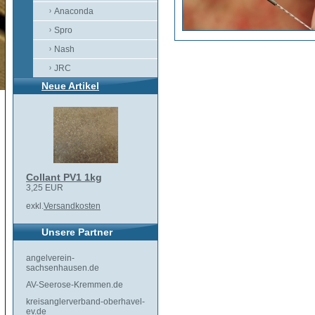
Anaconda
Spro
Nash
JRC
Neue Artikel
Collant PV1 1kg
3,25 EUR
exkl.
Versandkosten
Unsere Partner
angelverein-
sachsenhausen.de
AV-Seerose-Kremmen.de
kreisanglerverband-oberhavel-
ev.de