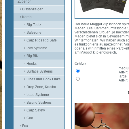
Zubehör
Bissanzeiger
Korda
Der neue Maggot klip ist noch spitz
Rig Toolz
Maden. Die Klammer umfasst die Spi
verschiedenen Größen, je nachdem
Safezone
Maden bietet sich in Gewässern m
Carp Rigs Rig Safe
Wintermonaten. Wir haben auch sc
es funktionierte ausgezeichnet. V
PVA Systeme
oder als wir inmitten eines Partik
am Maggot klip erfolgreich.
Rig Bitz
Hooks
Größe:
medi
Surface Systems
ArtNr.:
large
Lines und Hook Links
ArtNr.:
Drop Zone, Krusha
Lead Systeme
Baiting Systems
Carp Safety
Goo
Fox