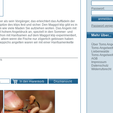
Passwort:
er als sein Vorgänger, das erleichtert das Auffädeln der
tze des klips fest und sicher. Den Maggot klip gibt es in
Passwort verg
 wie viele Maden Sie aufziehen wollen. Das Angeln mit
it hohem Angeldruck an, speziell in den Sommer- und
Mehr über...
hon mit Hanfsamen auf dem Maggot klip experimentiert,
or allem wenn die Fische nur zögerlich gebissen haben
elteppichs angelten waren wir mit einer Hanfsamenkette
Über Toms Ange
Toms-Angelwelt
Liebenwalde
Toms-Angelwelt
AGB
um
Impressum
Datenschutz
Widerrufsrecht