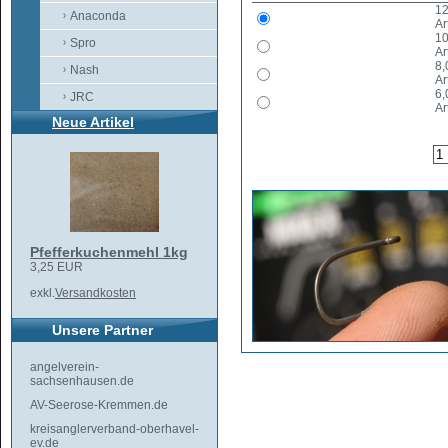
12
Anaconda
Ar
10
Spro
Ar
8,
Nash
Ar
6,
JRC
Ar
Neue Artikel
Pfefferkuchenmehl 1kg
3,25 EUR
exkl.
Versandkosten
Unsere Partner
angelverein-
sachsenhausen.de
AV-Seerose-Kremmen.de
kreisanglerverband-oberhavel-
ev.de