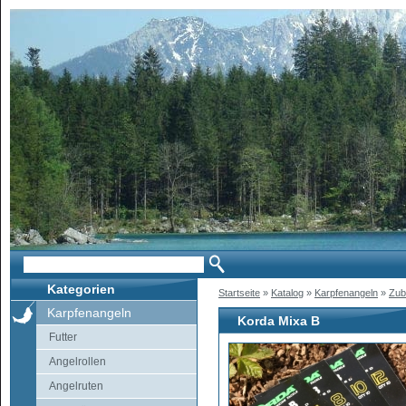
Kategorien
Startseite
»
Katalog
»
Karpfenangeln
»
Zub
Karpfenangeln
Korda Mixa B
Futter
Angelrollen
Angelruten