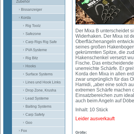
Zubehör
Bissanzeiger
Korda
Rig Toolz
Der Mixa B unterscheidet s
Safezone
Widerhaken. Der Mixa ist de
Oberflächenangeln entwick
Carp Rigs Rig Safe
seines großen Hakenbogens
PVA Systeme
gekrümmten Spitze, die zu
Hakenschenkel versetzt wur
Rig Bitz
Fische. Das entscheidende F
Hooks
unerreichte Schärfe. Er gre
Korda den Mixa in allen er
Surface Systems
zwar ursprünglich für das Ob
Lines und Hook Links
Hamidi, „aber eine solch au
extremen Schärfe machen de
Drop Zone, Krusha
Einsatzbereichen zum idea
Lead Systeme
auch beim Angeln auf Döbe
Baiting Systems
Inhalt: 10 Stück
Carp Safety
Leider ausverkauft
Goo
Fox
Größe: