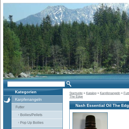
Kategorien
Startseite
»
Katalog
»
Karpfenangeln
»
Fut
The Edge
Karpfenangeln
Nash Essential Oil The Ed
Futter
Boilies/Pellets
Pop Up Boilies