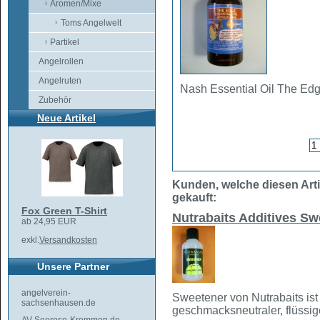
Aromen/Mixe
Toms Angelwelt
Partikel
Angelrollen
Angelruten
Nash Essential Oil The Ed
Zubehör
Neue Artikel
Kunden, welche diesen Arti
gekauft:
Fox Green T-Shirt
Nutrabaits Additives Sw
ab 24,95 EUR
exkl.
Versandkosten
Unsere Partner
angelverein-
Sweetener von Nutrabaits ist 
sachsenhausen.de
geschmacksneutraler, flüssige