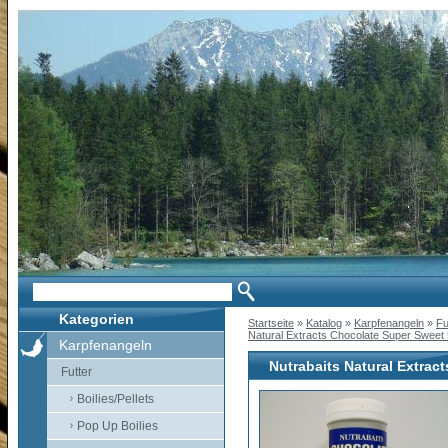
Kategorien
Startseite
»
Katalog
»
Karpfenangeln
»
Fu
Natural Extracts Chocolate Super Sweet
Karpfenangeln
Nutrabaits Natural Extrac
Futter
Boilies/Pellets
Pop Up Boilies