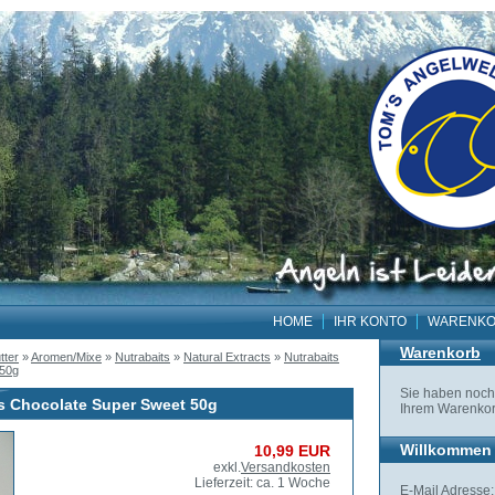
HOME
IHR KONTO
WARENK
Warenkorb
tter
»
Aromen/Mixe
»
Nutrabaits
»
Natural Extracts
»
Nutrabaits
 50g
Sie haben noch 
ts Chocolate Super Sweet 50g
Ihrem Warenkor
Willkommen 
10,99 EUR
exkl.
Versandkosten
Lieferzeit: ca. 1 Woche
E-Mail Adresse: