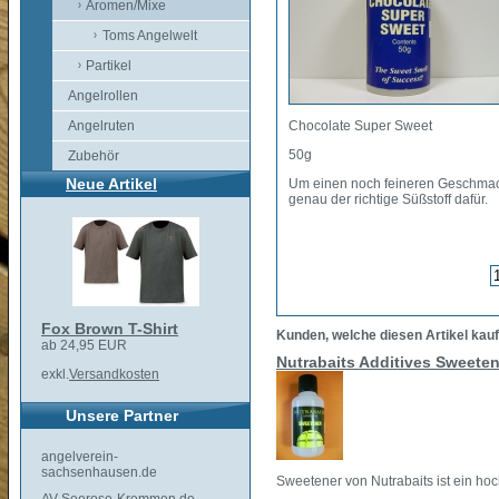
Aromen/Mixe
Toms Angelwelt
Partikel
Angelrollen
Angelruten
Chocolate Super Sweet
50g
Zubehör
Neue Artikel
Um einen noch feineren Geschmack
genau der richtige Süßstoff dafür.
Fox Brown T-Shirt
Kunden, welche diesen Artikel kauf
ab 24,95 EUR
Nutrabaits Additives Sweeten
exkl.
Versandkosten
Unsere Partner
angelverein-
sachsenhausen.de
Sweetener von Nutrabaits ist ein hoch