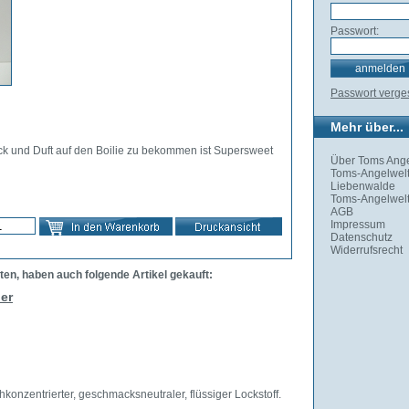
Passwort:
Passwort verg
Mehr über...
 und Duft auf den Boilie zu bekommen ist Supersweet
Über Toms Ange
Toms-Angelwelt
Liebenwalde
Toms-Angelwelt
AGB
Impressum
Datenschutz
Widerrufsrecht
ten, haben auch folgende Artikel gekauft:
er
konzentrierter, geschmacksneutraler, flüssiger Lockstoff.