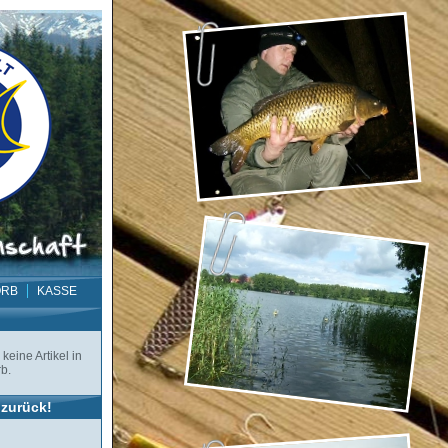
ORB
KASSE
keine Artikel in
b.
zurück!