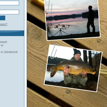
essen?
lwelt
 in
 in Zehdenick