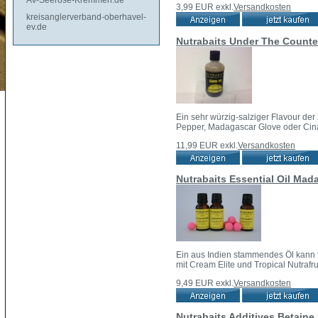
AV-Seerose-Kremmen.de
3,99 EUR
exkl.
Versandkosten
kreisanglerverband-oberhavel-
ev.de
Nutrabaits Under The Count
Ein sehr würzig-salziger Flavour der 
Pepper, Madagascar Glove oder Cina
11,99 EUR
exkl.
Versandkosten
Nutrabaits Essential Oil Mad
Ein aus Indien stammendes Öl kann f
mit Cream Elite und Tropical Nutrafrui
9,49 EUR
exkl.
Versandkosten
Nutrabaits Additives Betaine