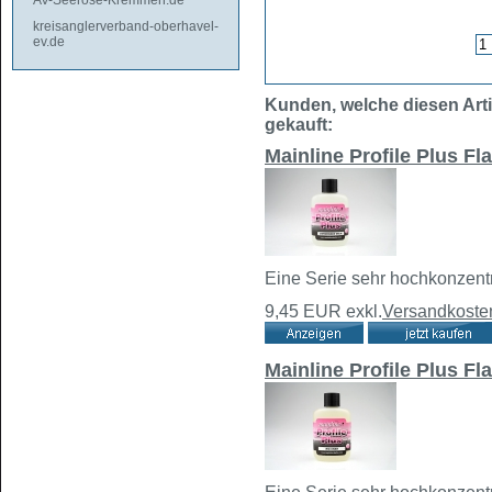
AV-Seerose-Kremmen.de
kreisanglerverband-oberhavel-
ev.de
Kunden, welche diesen Arti
gekauft:
Mainline Profile Plus F
Eine Serie sehr hochkonzentri
9,45 EUR
exkl.
Versandkoste
Mainline Profile Plus F