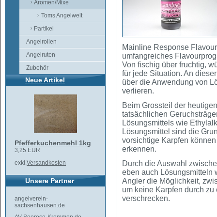
Aromen/Mixe
Toms Angelwelt
Partikel
Angelrollen
Mainline Response Flavour
Angelruten
umfangreiches Flavourprogr
Von fischig über fruchtig, w
Zubehör
für jede Situation. An dieser
Neue Artikel
über die Anwendung von Lö
verlieren.
Beim Grossteil der heutigen
tatsächlichen Geruchsträge
Lösungsmittels wie Ethylalk
Lösungsmittel sind die Gru
vorsichtige Karpfen können 
Pfefferkuchenmehl 1kg
erkennen.
3,25 EUR
exkl.
Versandkosten
Durch die Auswahl zwisch
eben auch Lösungsmitteln 
Unsere Partner
Angler die Möglichkeit, zw
um keine Karpfen durch zu
verschrecken.
angelverein-
sachsenhausen.de