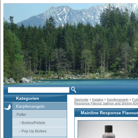
Kategorien
Startseite
»
Katalog
»
Karpfenangeln
»
Fut
Response Flavour Salmon and Shrimp 60
Karpfenangeln
Mainline Response Flavou
Futter
Boilies/Pellets
Pop Up Boilies