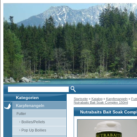
Kategorien
Startseite
»
Katalog
»
Karpfenangeln
»
Fut
Nutrabaits Bait Soak Complex 150ml
Karpfenangeln
Nutrabaits Bait Soak Comp
Futter
Boilies/Pellets
Pop Up Boilies