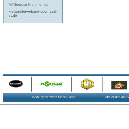
AV-Seerose-Kremmen.de
kreisanglerverband-oberhavel-
ev.de
made by Schwarz.Media GmbH
aktualisiert am 