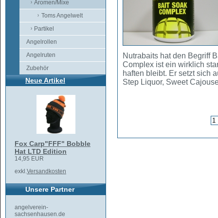
Aromen/Mixe
Toms Angelwelt
Partikel
Angelrollen
Angelruten
Nutrabaits hat den Begriff 
Complex ist ein wirklich st
Zubehör
haften bleibt. Er setzt sich
Neue Artikel
Step Liquor, Sweet Cajou
Fox Carp"FFF" Bobble
Hat LTD Edition
14,95 EUR
exkl.
Versandkosten
Unsere Partner
angelverein-
sachsenhausen.de