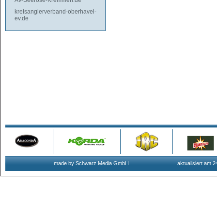
AV-Seerose-Kremmen.de
kreisanglerverband-oberhavel-
ev.de
made by Schwarz.Media GmbH
aktualisiert am 