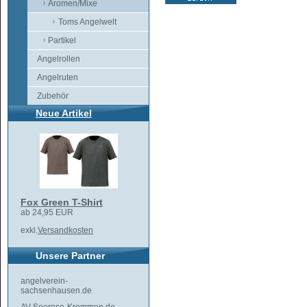
Aromen/Mixe
Toms Angelwelt
Partikel
Angelrollen
Angelruten
Zubehör
Neue Artikel
Fox Green T-Shirt
ab 24,95 EUR
exkl.
Versandkosten
Unsere Partner
angelverein-
sachsenhausen.de