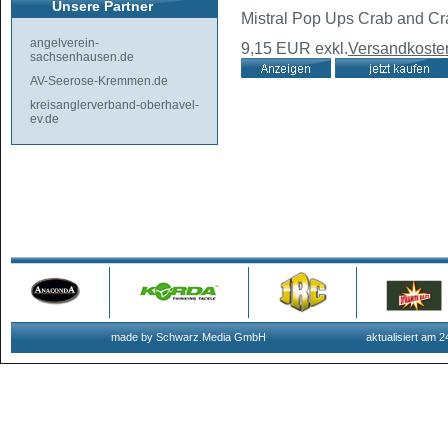
Unsere Partner
Mistral Pop Ups Crab and C
angelverein-
9,15 EUR
exkl.
Versandkoste
sachsenhausen.de
AV-Seerose-Kremmen.de
kreisanglerverband-oberhavel-
ev.de
made by Schwarz.Media GmbH
aktualisiert am 