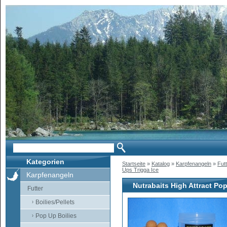
Kategorien
Startseite
»
Katalog
»
Karpfenangeln
»
Fut
Ups Trigga Ice
Karpfenangeln
Nutrabaits High Attract Pop
Futter
Boilies/Pellets
Pop Up Boilies