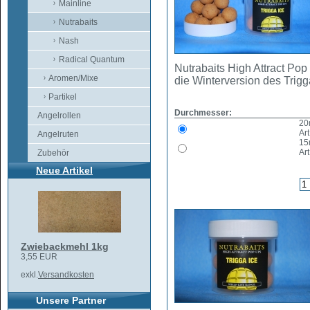
Mainline
Nutrabaits
Nash
Radical Quantum
Nutrabaits High Attract Pop
Aromen/Mixe
die Winterversion des Trigg
Partikel
Durchmesser:
Angelrollen
2
Art
Angelruten
1
Art
Zubehör
Neue Artikel
Zwiebackmehl 1kg
3,55 EUR
exkl.
Versandkosten
Unsere Partner