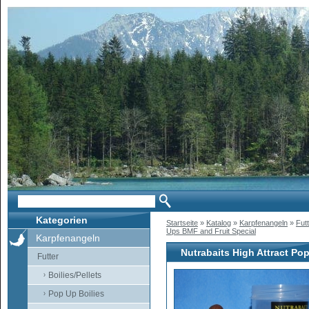
Kategorien
Startseite
»
Katalog
»
Karpfenangeln
»
Fut
Ups BMF and Fruit Special
Karpfenangeln
Nutrabaits High Attract Po
Futter
Boilies/Pellets
Pop Up Boilies