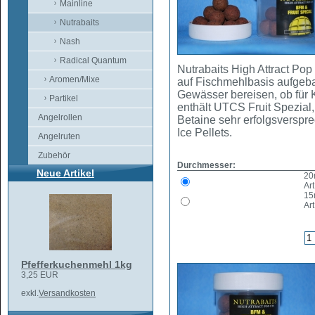
Mainline
Nutrabaits
Nash
Radical Quantum
Nutrabaits High Attract Po
Aromen/Mixe
auf Fischmehlbasis aufgebau
Gewässer bereisen, ob für K
Partikel
enthält UTCS Fruit Spezial
Angelrollen
Betaine sehr erfolgsverspr
Ice Pellets.
Angelruten
Zubehör
Durchmesser:
Neue Artikel
2
Art
1
Art
Pfefferkuchenmehl 1kg
3,25 EUR
exkl.
Versandkosten