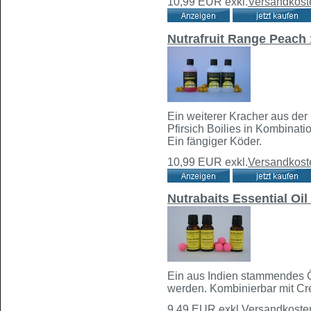
10,99 EUR
exkl.
Versandkost
Nutrafruit Range Peach
Ein weiterer Kracher aus der
Pfirsich Boilies in Kombinat
Ein fängiger Köder.
10,99 EUR
exkl.
Versandkost
Nutrabaits Essential Oi
Ein aus Indien stammendes Öl
werden. Kombinierbar mit Crea
9,49 EUR
exkl.
Versandkoste