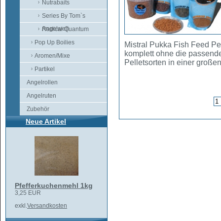
Nutrabaits
Series By Tom`s
Angelwelt
Radical Quantum
Pop Up Boilies
Mistral Pukka Fish Feed Pe
komplett ohne die passende
Aromen/Mixe
Pelletsorten in einer große
Partikel
Angelrollen
Angelruten
Zubehör
Neue Artikel
Pfefferkuchenmehl 1kg
3,25 EUR
exkl.
Versandkosten