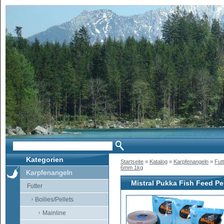
Kategorien
Startseite
»
Katalog
»
Karpfenangeln
»
Fut
6mm 1kg
Karpfenangeln
Mistral Pukka Fish Feed Pe
Futter
Boilies/Pellets
Mainline