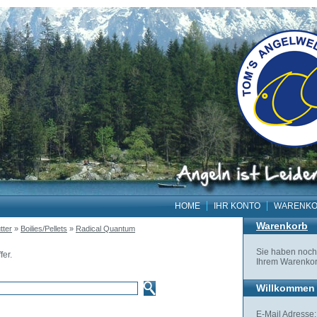
HOME
IHR KONTO
WARENK
Warenkorb
tter
»
Boilies/Pellets
»
Radical Quantum
Sie haben noch 
er.
Ihrem Warenkor
Willkommen 
E-Mail Adresse: