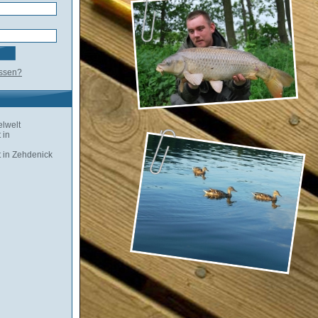
essen?
lwelt
 in
 in Zehdenick