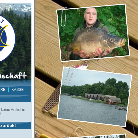
ORB
KASSE
keine Artikel in
b.
zurück!