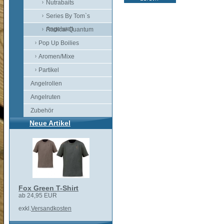
Nutrabaits
Series By Tom`s
Angelwelt
Radical Quantum
Pop Up Boilies
Aromen/Mixe
Partikel
Angelrollen
Angelruten
Zubehör
Neue Artikel
Fox Green T-Shirt
ab 24,95 EUR
exkl.
Versandkosten