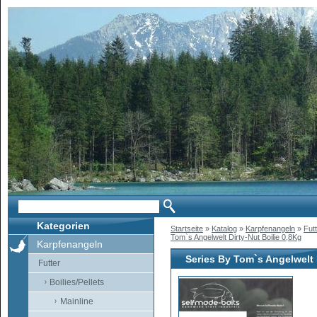
Kategorien
Startseite
»
Katalog
»
Karpfenangeln
»
Fut
Tom`s Angelwelt Dirty-Nut Boilie 0,8Kg
Karpfenangeln
Series By Tom`s Angelwelt 
Futter
Boilies/Pellets
Mainline