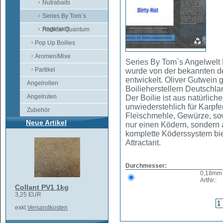
Nutrabaits
Series By Tom`s
Angelwelt
Radical Quantum
Pop Up Boilies
Aromen/Mixe
Series By Tom`s Angelwelt Di
Partikel
wurde von der bekannten d
entwickelt. Oliver Gutwein g
Angelrollen
Boilieherstellern Deutschla
Angelruten
Der Boilie ist aus natürlich
unwiederstehlich für Karpf
Zubehör
Fleischmehle, Gewürze, sow
Neue Artikel
nur einen Ködern, sondern
komplette Köderssystem biet
Attractant.
Durchmesser:
0,18mm
ArtNr.:
Collant PV1 1kg
3,25 EUR
exkl.
Versandkosten