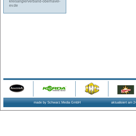
kreisanglerverband-oberhavel-
ev.de
made by Schwarz.Media GmbH
aktualisiert am 