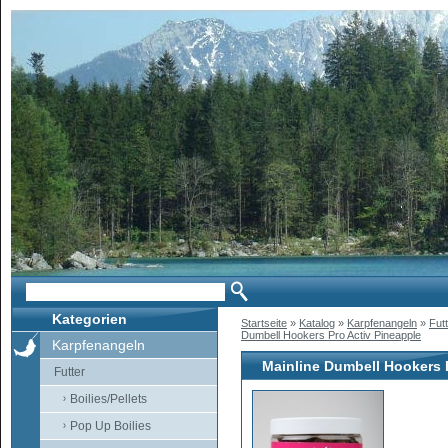
Kategorien
Startseite
»
Katalog
»
Karpfenangeln
»
Fut
Dumbell Hookers Pro Activ Pineapple
Karpfenangeln
Mainline Dumbell Hookers 
Futter
Boilies/Pellets
Pop Up Boilies