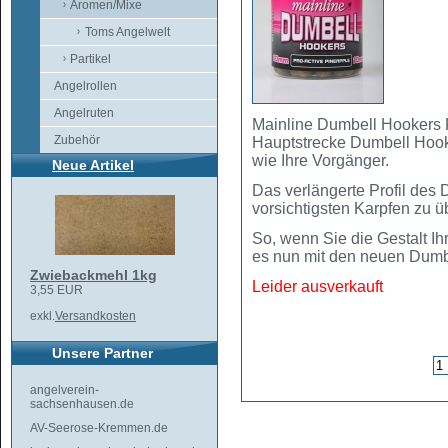
Aromen/Mixe
Toms Angelwelt
Partikel
Angelrollen
Angelruten
Mainline Dumbell Hookers P
Zubehör
Hauptstrecke Dumbell Hooke
wie Ihre Vorgänger.
Neue Artikel
Das verlängerte Profil des
vorsichtigsten Karpfen zu üb
So, wenn Sie die Gestalt Ih
es nun mit den neuen Dumb
Zwiebackmehl 1kg
Leider ausverkauft
3,55 EUR
exkl.
Versandkosten
Unsere Partner
angelverein-
sachsenhausen.de
AV-Seerose-Kremmen.de