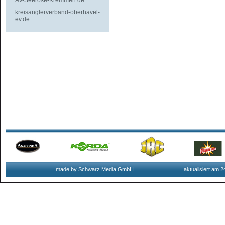
AV-Seerose-Kremmen.de
kreisanglerverband-oberhavel-
ev.de
made by Schwarz.Media GmbH
aktualisiert am 