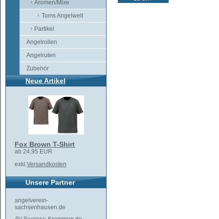
Aromen/Mixe
Toms Angelwelt
Partikel
Angelrollen
Angelruten
Zubehör
Neue Artikel
Fox Brown T-Shirt
ab 24,95 EUR
exkl.
Versandkosten
Unsere Partner
angelverein-
sachsenhausen.de