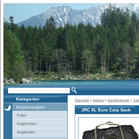
Kategorien
Startseite
»
Katalog
»
Karpfenangeln
»
Zub
Karpfenangeln
JRC XL Euro Carp Sack
Futter
Angelrollen
Angelruten