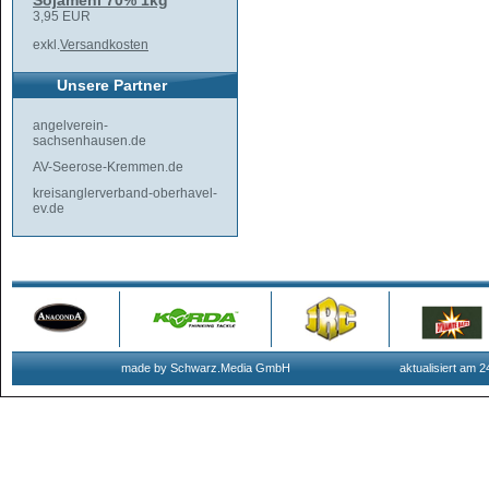
Sojamehl 70% 1kg
3,95 EUR
exkl.
Versandkosten
Unsere Partner
angelverein-
sachsenhausen.de
AV-Seerose-Kremmen.de
kreisanglerverband-oberhavel-
ev.de
made by Schwarz.Media GmbH
aktualisiert am 