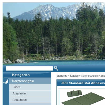
Kategorien
Startseite
»
Katalog
»
Karpfenangeln
»
Zub
Karpfenangeln
JRC Standard Mat Abhakma
Futter
Angelrollen
Angelruten