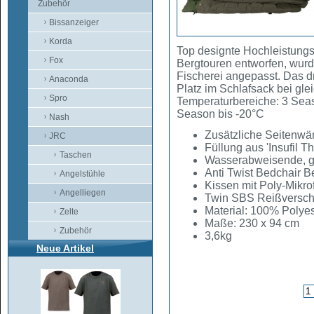
Zubehör
Bissanzeiger
Korda
Top designte Hochleistungs
Fox
Bergtouren entworfen, wurd
Fischerei angepasst. Das d
Anaconda
Platz im Schlafsack bei gle
Spro
Temperaturbereiche: 3 Seaso
Season bis -20°C
Nash
Zusätzliche Seitenwä
JRC
Füllung aus 'Insufil T
Taschen
Wasserabweisende, ge
Anti Twist Bedchair 
Angelstühle
Kissen mit Poly-Mikro
Angelliegen
Twin SBS Reißverschl
Material: 100% Polyes
Zelte
Maße: 230 x 94 cm
Zubehör
3,6kg
Neue Artikel