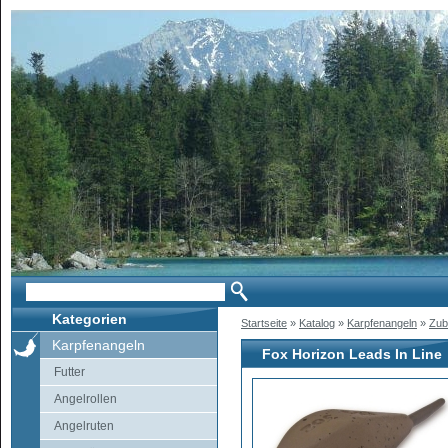
Kategorien
Startseite
»
Katalog
»
Karpfenangeln
»
Zub
Karpfenangeln
Fox Horizon Leads In Line
Futter
Angelrollen
Angelruten