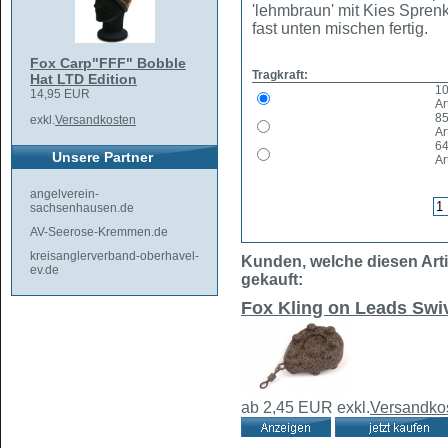
'lehmbraun' mit Kies Sprenke
fast unten mischen fertig.
Fox Carp"FFF" Bobble
Tragkraft:
Hat LTD Edition
1
14,95 EUR
Ar
8
exkl.
Versandkosten
Ar
6
Unsere Partner
Ar
angelverein-
sachsenhausen.de
AV-Seerose-Kremmen.de
kreisanglerverband-oberhavel-
Kunden, welche diesen Arti
ev.de
gekauft:
Fox Kling on Leads Swi
ab 2,45 EUR
exkl.
Versandko