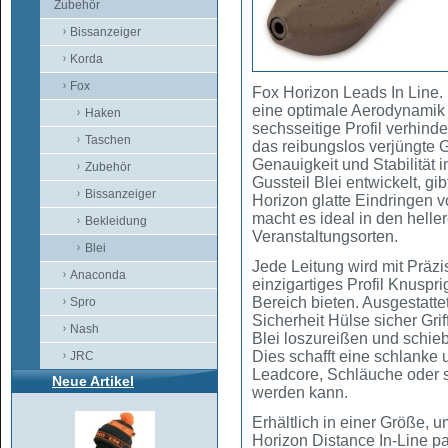
Zubehör
Bissanzeiger
Korda
Fox
Fox Horizon Leads In Line.
eine optimale Aerodynamik
Haken
sechsseitige Profil verhinde
Taschen
das reibungslos verjüngte 
Genauigkeit und Stabilität i
Zubehör
Gussteil Blei entwickelt, gi
Bissanzeiger
Horizon glatte Eindringen 
macht es ideal in den helle
Bekleidung
Veranstaltungsorten.
Blei
Jede Leitung wird mit Präzi
Anaconda
einzigartiges Profil Knuspr
Bereich bieten. Ausgestatte
Spro
Sicherheit Hülse sicher Gr
Nash
Blei loszureißen und schieb
Dies schafft eine schlanke 
JRC
Leadcore, Schläuche oder 
Neue Artikel
werden kann.
Erhältlich in einer Größe, 
Horizon Distance In-Line pa