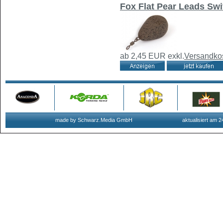
Fox Flat Pear Leads Swi
ab 2,45 EUR
exkl.
Versandko
made by Schwarz.Media GmbH
aktualisiert am 