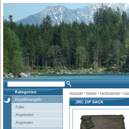
Kategorien
Startseite
»
Katalog
»
Karpfenangeln
»
Zub
Karpfenangeln
JRC ZIP SACK
Futter
Angelrollen
Angelruten