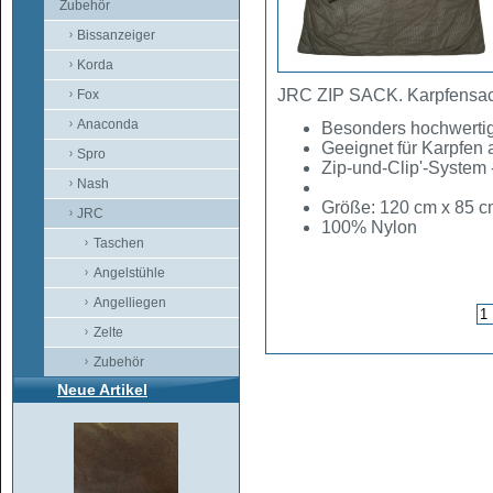
Zubehör
Bissanzeiger
Korda
JRC ZIP SACK. Karpfensack
Fox
Anaconda
Besonders hochwertig
Geeignet für Karpfen 
Spro
Zip-und-Clip'-System 
Nash
Größe: 120 cm x 85 
JRC
100% Nylon
Taschen
Angelstühle
Angelliegen
Zelte
Zubehör
Neue Artikel