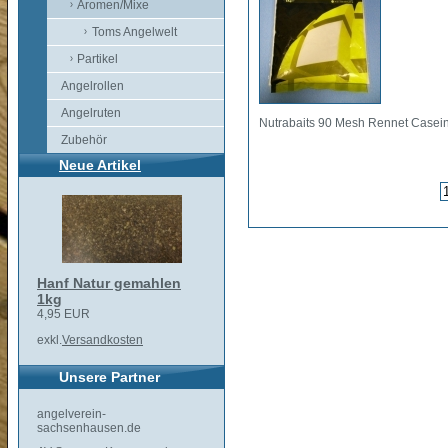
Aromen/Mixe
Toms Angelwelt
Partikel
Angelrollen
Angelruten
Nutrabaits 90 Mesh Rennet Casei
Zubehör
Neue Artikel
Hanf Natur gemahlen
1kg
4,95 EUR
exkl.
Versandkosten
Unsere Partner
angelverein-
sachsenhausen.de