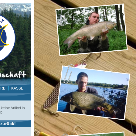
ORB
KASSE
keine Artikel in
b.
zurück!