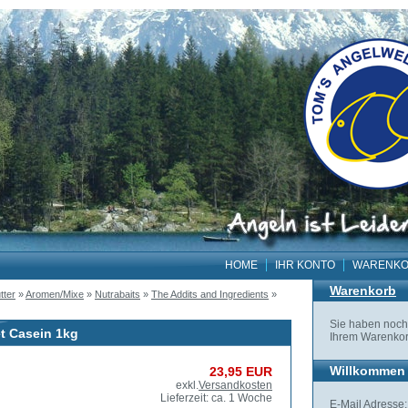
HOME
IHR KONTO
WARENK
Warenkorb
tter
»
Aromen/Mixe
»
Nutrabaits
»
The Addits and Ingredients
»
Sie haben noch 
t Casein 1kg
Ihrem Warenkor
Willkommen 
23,95 EUR
exkl.
Versandkosten
Lieferzeit: ca. 1 Woche
E-Mail Adresse: