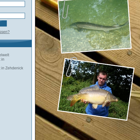
essen?
lwelt
 in
 in Zehdenick