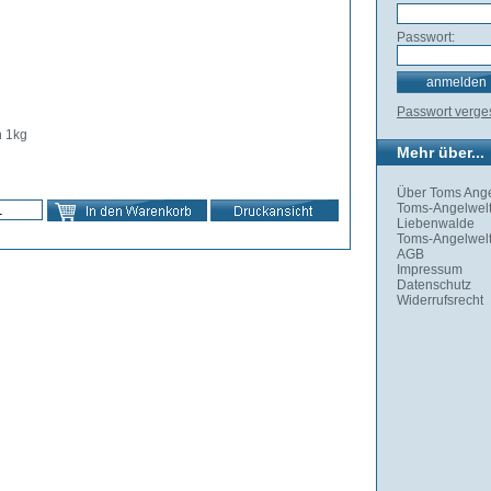
Passwort:
Passwort verg
n 1kg
Mehr über...
Über Toms Ange
Toms-Angelwelt
Liebenwalde
Toms-Angelwelt
AGB
Impressum
Datenschutz
Widerrufsrecht