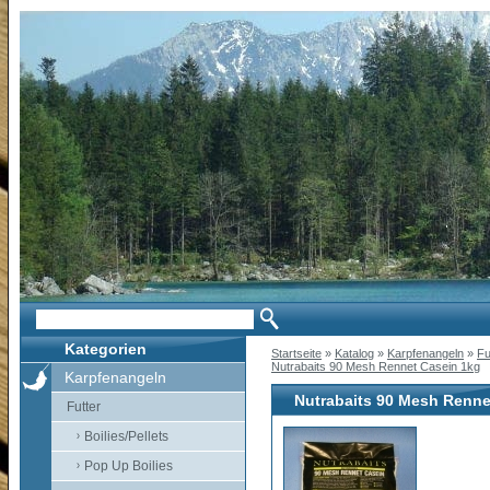
Kategorien
Startseite
»
Katalog
»
Karpfenangeln
»
Fu
Nutrabaits 90 Mesh Rennet Casein 1kg
Karpfenangeln
Nutrabaits 90 Mesh Renne
Futter
Boilies/Pellets
Pop Up Boilies