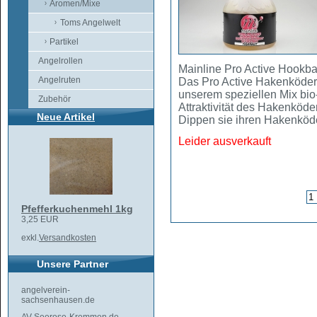
Aromen/Mixe
Toms Angelwelt
Partikel
Angelrollen
Mainline Pro Active Hookb
Angelruten
Das Pro Active Hakenköder
unserem speziellen Mix bio-
Zubehör
Attraktivität des Hakenköde
Neue Artikel
Dippen sie ihren Hakenköde
Leider ausverkauft
Pfefferkuchenmehl 1kg
3,25 EUR
exkl.
Versandkosten
Unsere Partner
angelverein-
sachsenhausen.de