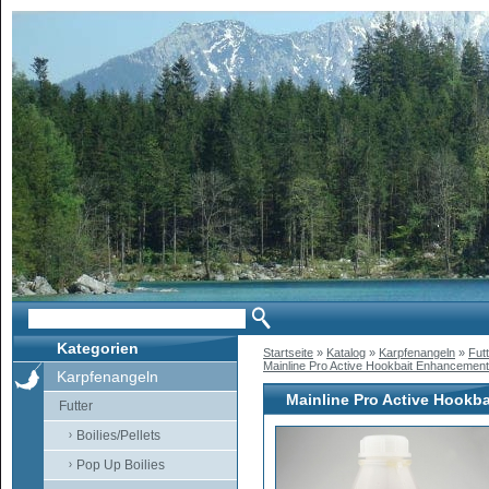
Kategorien
Startseite
»
Katalog
»
Karpfenangeln
»
Fut
Mainline Pro Active Hookbait Enhancemen
Karpfenangeln
Mainline Pro Active Hookb
Futter
Boilies/Pellets
Pop Up Boilies