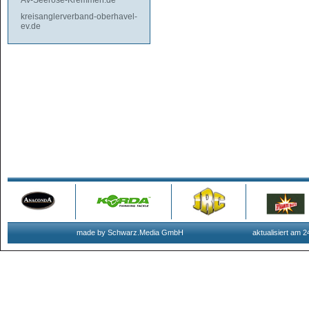
AV-Seerose-Kremmen.de
kreisanglerverband-oberhavel-
ev.de
made by Schwarz.Media GmbH
aktualisiert am 