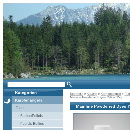
Kategorien
Startseite
»
Katalog
»
Karpfenangeln
»
Fut
Mainline Powderred Dyes Yellow 25g
Karpfenangeln
Mainline Powderred Dyes Y
Futter
Boilies/Pellets
Pop Up Boilies