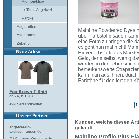
Aromen/Mixe
Toms Angelwelt
Partikel
Angelrollen
Mainline Powderred Dyes Ye
Angelruten
über Farbstoffe sagen kann
eine Form zu bringen die da
Zubehör
es geht nun mal nicht! Main
Neue Artikel
Pulverfarbstoffe des Markte
Geld, denn selbst wenig dav
werden in der Lebensmitteli
bemerkenswerte Strapazierfä
kann man aus ihnen, durch 
Farbtöne für den fertigen 
Fox Brown T-Shirt
ab 24,95 EUR
exkl.
Versandkosten
Unsere Partner
Kunden, welche diesen Arti
gekauft:
angelverein-
sachsenhausen.de
Mainline Profile Plus Fl