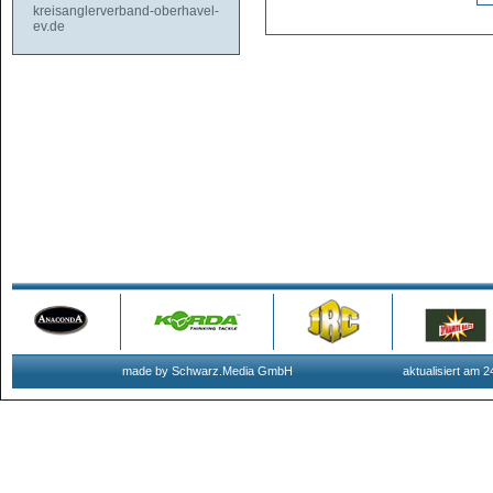
kreisanglerverband-oberhavel-
ev.de
made by Schwarz.Media GmbH
aktualisiert am 