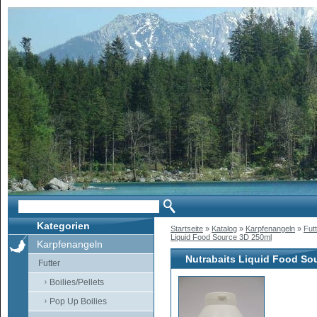
Kategorien
Startseite
»
Katalog
»
Karpfenangeln
»
Fut
Liquid Food Source 3D 250ml
Karpfenangeln
Nutrabaits Liquid Food So
Futter
Boilies/Pellets
Pop Up Boilies