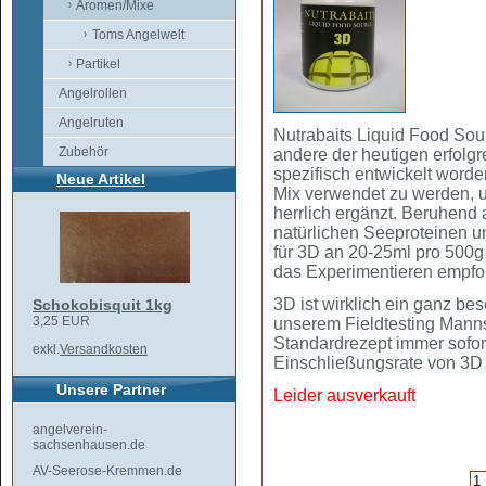
Aromen/Mixe
Toms Angelwelt
Partikel
Angelrollen
Angelruten
Nutrabaits Liquid Food Sou
Zubehör
andere der heutigen erfolgr
spezifisch entwickelt word
Neue Artikel
Mix verwendet zu werden, 
herrlich ergänzt. Beruhend
natürlichen Seeproteinen u
für 3D an 20-25ml pro 500g
das Experimentieren empfo
3D ist wirklich ein ganz b
Schokobisquit 1kg
3,25 EUR
unserem Fieldtesting Manns
Standardrezept immer sofor
exkl.
Versandkosten
Einschließungsrate von 3D 
Unsere Partner
Leider ausverkauft
angelverein-
sachsenhausen.de
AV-Seerose-Kremmen.de