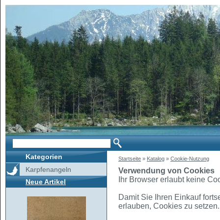
Kategorien
Startseite
»
Katalog
»
Cookie-Nutzung
Karpfenangeln
Verwendung von Cookies
Ihr Browser erlaubt keine Co
Neue Artikel
Damit Sie Ihren Einkauf forts
erlauben, Cookies zu setzen.