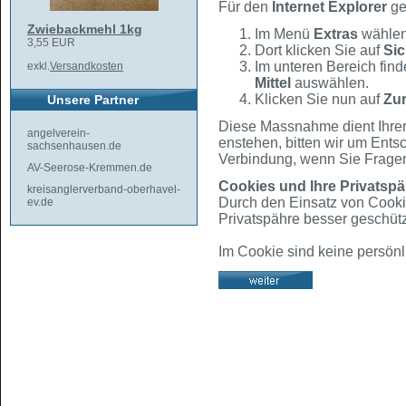
Für den
Internet Explorer
ge
Zwiebackmehl 1kg
Im Menü
Extras
wählen
3,55 EUR
Dort klicken Sie auf
Sic
Im unteren Bereich find
exkl.
Versandkosten
Mittel
auswählen.
Klicken Sie nun auf
Zu
Unsere Partner
Diese Massnahme dient Ihrer
angelverein-
enstehen, bitten wir um Entsc
sachsenhausen.de
Verbindung, wenn Sie Frage
AV-Seerose-Kremmen.de
Cookies und Ihre Privatspä
kreisanglerverband-oberhavel-
Durch den Einsatz von Cookie
ev.de
Privatspähre besser geschütz
Im Cookie sind keine persönl