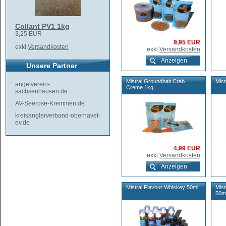
Collant PV1 1kg
3,25 EUR
9,95 EUR
exkl.
Versandkosten
exkl.
Versandkosten
Anzeigen
Unsere Partner
Mistral Groundbait Crab
Mist
angelverein-
Creme 1kg
sachsenhausen.de
AV-Seerose-Kremmen.de
kreisanglerverband-oberhavel-
ev.de
4,99 EUR
exkl.
Versandkosten
Anzeigen
Mistral Flavour Whiskey 50ml
Mist
50m