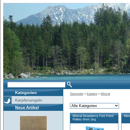
Kategorien
Startseite
»
Katalog
»
Mistral
Karpfenangeln
Neue Artikel
Mistral Strawberry Fish Feed
Mist
Pellets 6mm 1kg