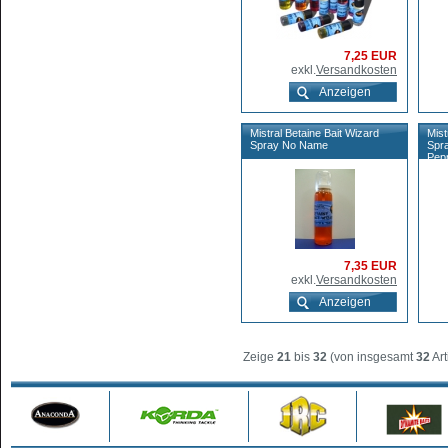
7,25 EUR
exkl.
Versandkosten
Anzeigen
Mistral Betaine Bait Wizard
Mist
Spray No Name
Spr
Pep
7,35 EUR
exkl.
Versandkosten
Anzeigen
Zeige
21
bis
32
(von insgesamt
32
Art